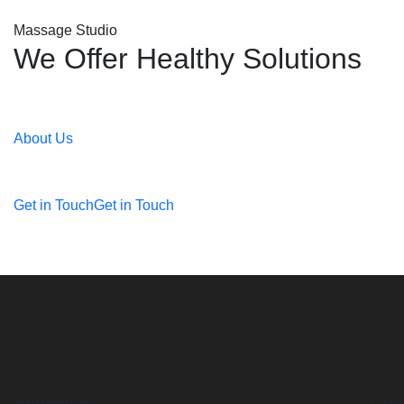
Massage Studio
We Offer Healthy Solutions
About Us
Get in Touch
Get in Touch
Benvenuti
Cont