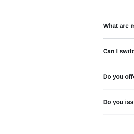
What are 
Can I switc
Do you off
Do you iss