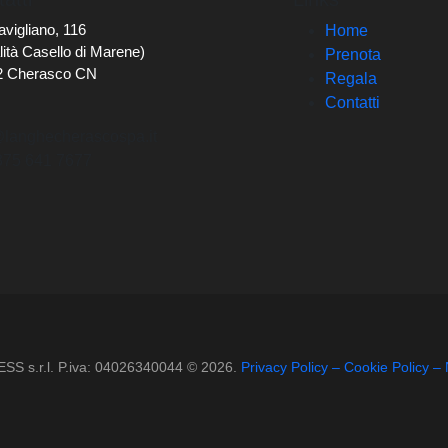
avigliano, 116
Home
lità Casello di Marene)
Prenota
2 Cherasco CN
Regala
Contatti
@langhecherascospa.it
375 641 7677
 s.r.l. P.iva: 04026340044 © 2026.
Privacy Policy – Cookie Policy – 