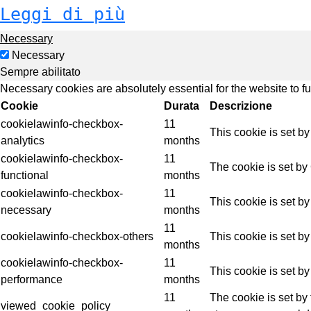
Leggi di più
Necessary
Necessary
Sempre abilitato
Necessary cookies are absolutely essential for the website to f
Cookie
Durata
Descrizione
cookielawinfo-checkbox-
11
This cookie is set b
analytics
months
cookielawinfo-checkbox-
11
The cookie is set by
functional
months
cookielawinfo-checkbox-
11
This cookie is set b
necessary
months
11
cookielawinfo-checkbox-others
This cookie is set b
months
cookielawinfo-checkbox-
11
This cookie is set b
performance
months
11
The cookie is set by
viewed_cookie_policy