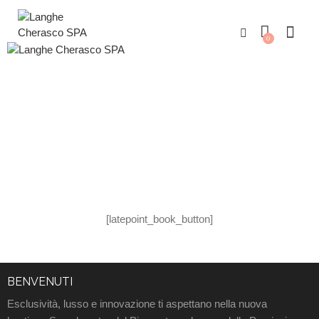
0
LATEPOINT
[latepoint_book_button]
BENVENUTI
Esclusività, lusso e innovazione ti aspettano nella nuova