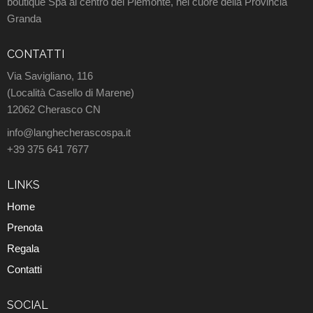
boutique Spa al centro del Piemonte, nel cuore della Provincia
Granda
CONTATTI
Via Savigliano, 116
(Località Casello di Marene)
12062 Cherasco CN
info@langhecherascospa.it
+39 375 641 7677
LINKS
Home
Prenota
Regala
Contatti
SOCIAL