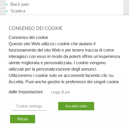
Back pain
Sciatica
Sleep disorder
Hip or leg pain
CONSENSO DEI COOKIE
Muscle pain
Depression
Consenso dei cookie
Questo sito Web utilizza i cookie che aiutano il
funzionamento del sito Web e per tenere traccia di come
LEARN MORE
interagisci con esso in modo da poterti offrire un'esperienza
utente migliorata e personalizzata. I cookie vengono
utilizzati per la personalizzazione degli annunci.
Utilizzeremo i cookie solo se acconsenti facendo clic su
Accetta. Puoi anche gestire le preferenze dei singoli cookie
dalle Impostazioni.
Leggi di più
Cookie settings
Accetto tutto
Rifiuto