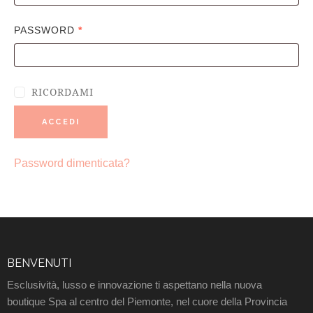
PASSWORD
*
RICORDAMI
ACCEDI
Password dimenticata?
BENVENUTI
Esclusività, lusso e innovazione ti aspettano nella nuova
boutique Spa al centro del Piemonte, nel cuore della Provincia