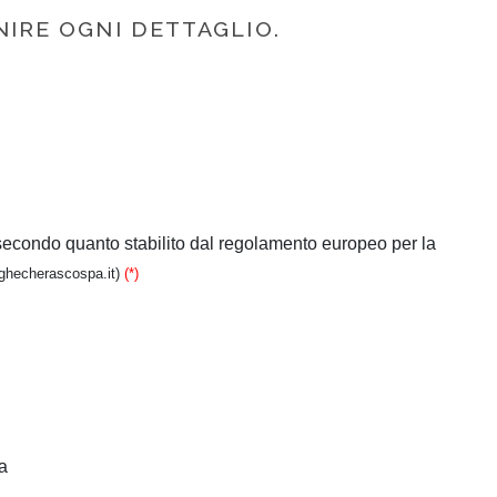
NIRE OGNI DETTAGLIO.
 secondo quanto stabilito dal regolamento europeo per la
anghecherascospa.it)
(*)
a