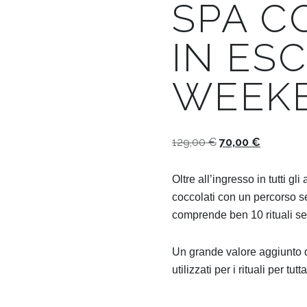
SPA C
IN ES
WEEKE
Il
Il
129,00
€
70,00
€
prezzo
prezzo
originale
attuale
Oltre all’ingresso in tutti g
era:
è:
coccolati con un percorso s
129,00 €.
70,00 €.
comprende ben 10 rituali sen
Un grande valore aggiunto d
utilizzati per i rituali per tu