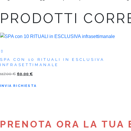
PRODOTTI CORR
SPA CON 10 RITUALI IN ESCLUSIVA
INFRASETTIMANALE
Il
Il
117,00
€
60,00
€
prezzo
prezzo
INVIA RICHIESTA
originale
attuale
era:
è:
117,00 €.
60,00 €.
PRENOTA ORA LA TUA 