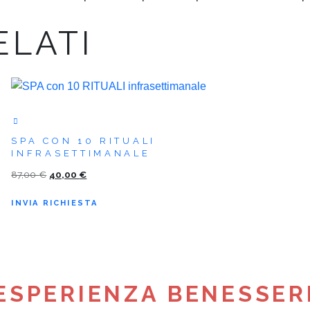
ELATI
SPA CON 10 RITUALI
INFRASETTIMANALE
Il
Il
87,00
€
40,00
€
prezzo
prezzo
INVIA RICHIESTA
originale
attuale
era:
è:
87,00 €.
40,00 €.
ESPERIENZA BENESSER