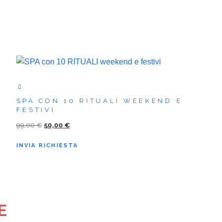
SPA CON 10 RITUALI WEEKEND E
FESTIVI
Il
Il
99,00
€
50,00
€
prezzo
prezzo
INVIA RICHIESTA
originale
attuale
era:
è:
99,00 €.
50,00 €.
E