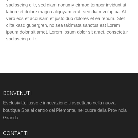
sadipscing elitr, sed diam nonumy eirmod tempor invidunt ut
labore et dolore magna aliquyam erat, sed diam voluptua. At
vero eos et accusam et justo duo dolores et ea rebum. Stet
clita kasd gubergren, no sea takimata sanctus est Lorem
ipsum dolor sit amet. Lorem ipsum dolor sit amet, consetetur
sadipscing elitr.
BENVENUTI
Esclusività, lusso e innovazione ti aspettano nella nuova
boutique Spa al centro del Piemonte, nel cuore della Provincia
Granda
CONTATTI