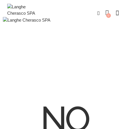
0
TAG: FEET & HANDS
NO